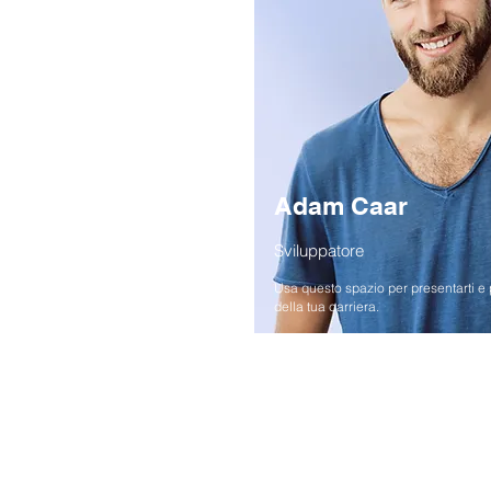
Adam Caar
Sviluppatore
Usa questo spazio per presentarti e 
della tua carriera.